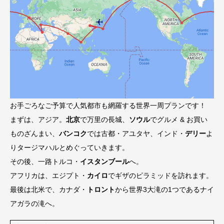
お手ごろなご予算で人気都市も網羅する世界一周プランです！
まずは、アジア。
北京
で万里の長城、
ソウル
でグルメ & お買い
ものざんまい、
バンコク
では古都・アユタヤ、インド・
デリー
よ
りタージマハルとめぐっていきます。
その後、一路トルコ・
イスタンブール
へ。
アフリカは、エジプト・
カイロ
でギザのピラミッドを訪れます。
最後は北米で、カナダ・
トロント
から世界3大滝の1つであるナイ
アガラの滝へ。